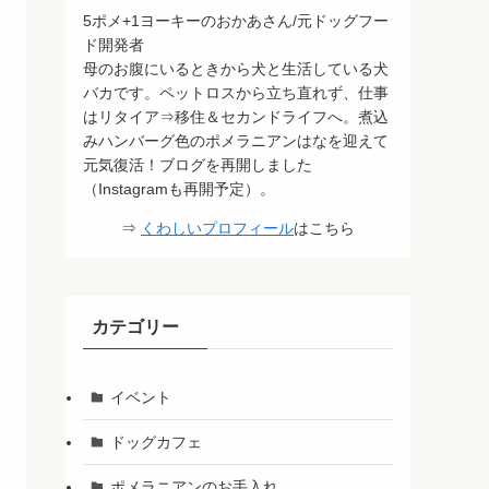
5ポメ+1ヨーキーのおかあさん/元ドッグフー
ド開発者
母のお腹にいるときから犬と生活している犬
バカです。ペットロスから立ち直れず、仕事
はリタイア⇒移住＆セカンドライフへ。煮込
みハンバーグ色のポメラニアンはなを迎えて
元気復活！ブログを再開しました
（Instagramも再開予定）。
⇒
くわしいプロフィール
はこちら
カテゴリー
イベント
ドッグカフェ
ポメラニアンのお手入れ