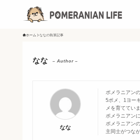
ホーム
ななの執筆記事
なな
– Author –
ポメラニアンの
5ポメ、1ヨー
メを育ててい
ポメラニアン
ポメラニアン
なな
主同士がつな